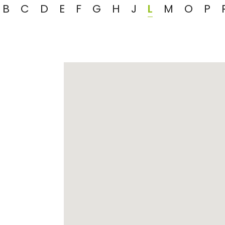
B
C
D
E
F
G
H
J
L
M
O
P