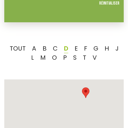
Réinitialiser
TOUT
A
B
C
D
E
F
G
H
J
L
M
O
P
S
T
V