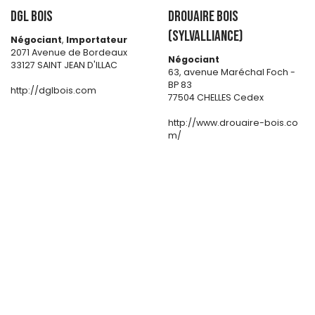
DGL BOIS
DROUAIRE BOIS
(SYLVALLIANCE)
Négociant
,
Importateur
2071 Avenue de Bordeaux
Négociant
33127 SAINT JEAN D'ILLAC
63, avenue Maréchal Foch -
BP 83
http://dglbois.com
77504 CHELLES Cedex
http://www.drouaire-bois.co
m/