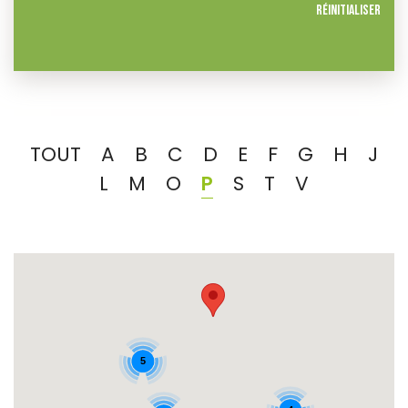
Réinitialiser
TOUT
A
B
C
D
E
F
G
H
J
L
M
O
P
S
T
V
5