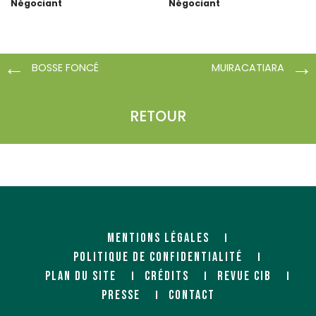
Négociant
Négociant
ZAC Lazzaro
149 Quai de la Souys
1 rue Jean Monnet
33270 FLOIRAC
14460 COLOMBELLES
BOSSE FONCÉ
MUIRACATIARA
PANOFRANCE LE MANS (BOIS
RETOUR
ET MATERIAUX)
Négociant
31 bd Pierre Lefoucheux
ZI Sud - CP 70441
72025 LE MANS Cedex
PANOFRANCE LE CRES (BOIS
ET MATERIAUX)
MENTIONS LÉGALES
Négociant
85 route de Nimes
POLITIQUE DE CONFIDENTIALITÉ
34920 LE CRES
PLAN DU SITE
CRÉDITS
REVUE CIB
PRESSE
CONTACT