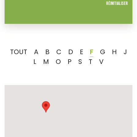
Réinitialiser
TOUT
A
B
C
D
E
F
G
H
J
L
M
O
P
S
T
V