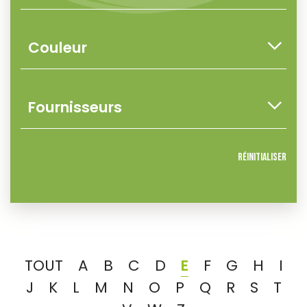
Réinitialiser
TOUT
A
B
C
D
E
F
G
H
I
J
K
L
M
N
O
P
Q
R
S
T