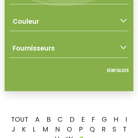
Réinitialiser
TOUT
A
B
C
D
E
F
G
H
I
J
K
L
M
N
O
P
Q
R
S
T