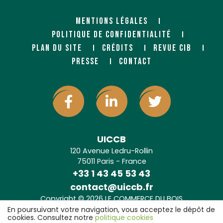
MENTIONS LÉGALES
POLITIQUE DE CONFIDENTIALITÉ
PLAN DU SITE
CRÉDITS
REVUE CIB
PRESSE
CONTACT
UICCB
120 Avenue Ledru-Rollin
75011 Paris - France
+33 1 43 45 53 43
contact@uiccb.fr
Copyright © 2026 LE COMMERCE DU BOIS
Agence web Paris
: 6LAB
En poursuivant votre navigation, vous acceptez le dépôt de
cookies. Consultez notre
politique cookies