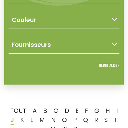
Réinitialiser
TOUT
A
B
C
D
E
F
G
H
I
J
K
L
M
N
O
P
Q
R
S
T