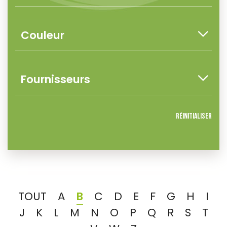
Réinitialiser
TOUT
A
B
C
D
E
F
G
H
I
J
K
L
M
N
O
P
Q
R
S
T