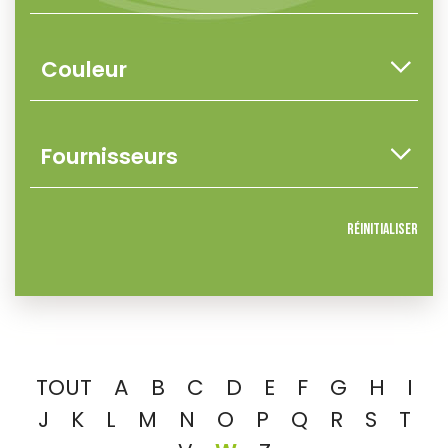
Réinitialiser
TOUT
A
B
C
D
E
F
G
H
I
J
K
L
M
N
O
P
Q
R
S
T