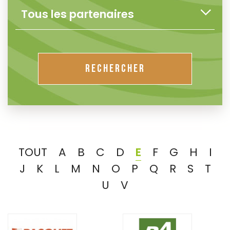
RECHERCHER
TOUT
A
B
C
D
E
F
G
H
I
J
K
L
M
N
O
P
Q
R
S
T
U
V