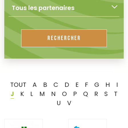
RECHERCHER
TOUT
A
B
C
D
E
F
G
H
I
J
K
L
M
N
O
P
Q
R
S
T
U
V