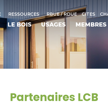
E
RESSOURCES
RBUE / RDUE
CITES
CH
LE BOIS
USAGES
MEMBRES
Partenaires LCB