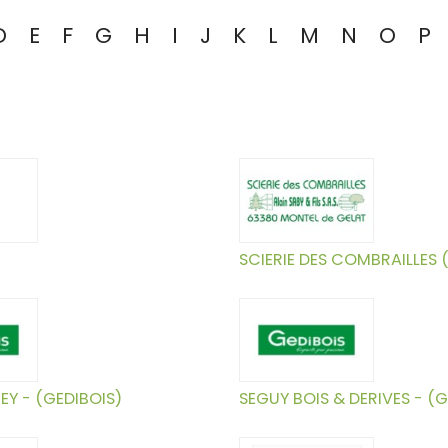
D
E
F
G
H
I
J
K
L
M
N
O
P
SCIERIE DES COMBRAILLES
TEY - (GEDIBOIS)
SEGUY BOIS & DERIVES - (G