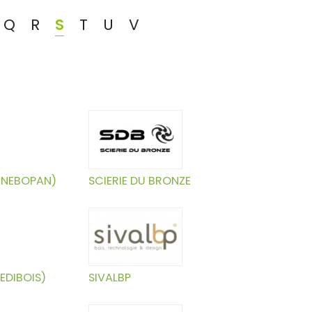
Q
R
S
T
U
V
 (NEBOPAN)
SCIERIE DU BRONZE
EDIBOIS)
SIVALBP