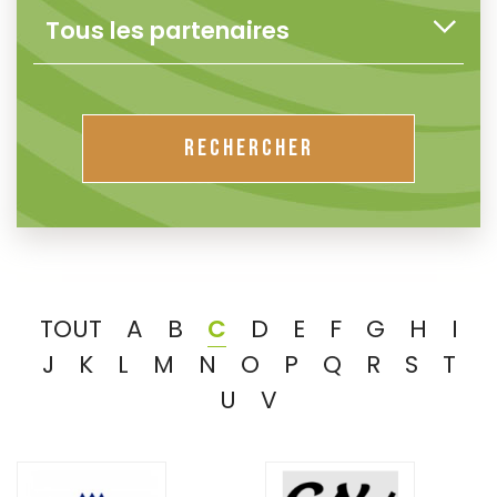
RECHERCHER
TOUT
A
B
C
D
E
F
G
H
I
J
K
L
M
N
O
P
Q
R
S
T
U
V