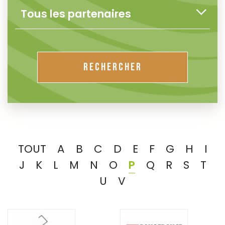
RECHERCHER
TOUT
A
B
C
D
E
F
G
H
I
J
K
L
M
N
O
P
Q
R
S
T
U
V