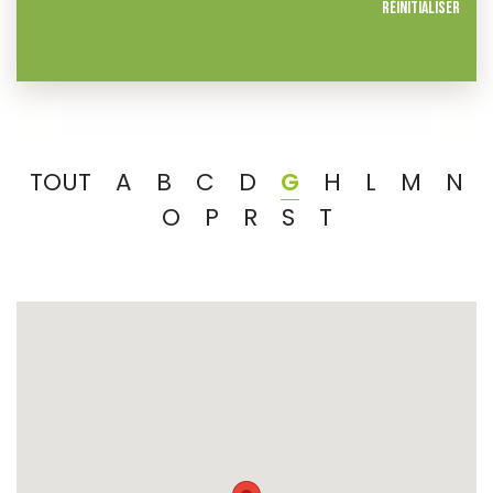
Réinitialiser
TOUT
A
B
C
D
G
H
L
M
N
O
P
R
S
T