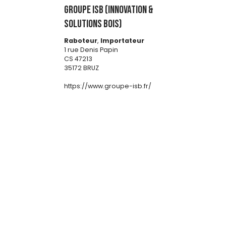
GROUPE ISB (INNOVATION &
SOLUTIONS BOIS)
Raboteur
,
Importateur
1 rue Denis Papin
CS 47213
35172 BRUZ
https://www.groupe-isb.fr/