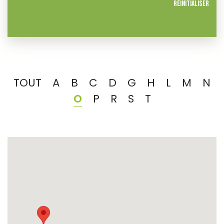
Réinitialiser
TOUT
A
B
C
D
G
H
L
M
N
O
P
R
S
T