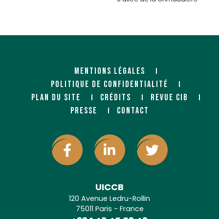
Route de Poitiers
79300 BRESSUIRE
MENTIONS LÉGALES
POLITIQUE DE CONFIDENTIALITÉ
PLAN DU SITE
CRÉDITS
REVUE CIB
PRESSE
CONTACT
RULLIER DISTRIBUTION
(NEBOPAN)
Négociant
6 rue de la Laiterie
79110 CHEF-BOUTONNE
UICCB
120 Avenue Ledru-Rollin
75011 Paris - France