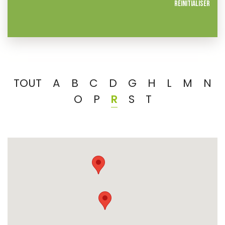
Réinitialiser
TOUT
A
B
C
D
G
H
L
M
N
O
P
R
S
T