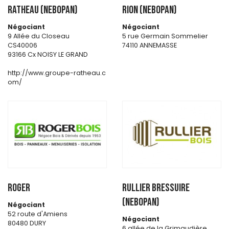
RATHEAU (NEBOPAN)
RION (NEBOPAN)
Négociant
Négociant
9 Allée du Closeau
5 rue Germain Sommelier
CS40006
74110 ANNEMASSE
93166 Cx NOISY LE GRAND
http://www.groupe-ratheau.c
om/
ROGER
RULLIER BRESSUIRE
(NEBOPAN)
Négociant
52 route d'Amiens
Négociant
80480 DURY
6 allée de la Grimaudière