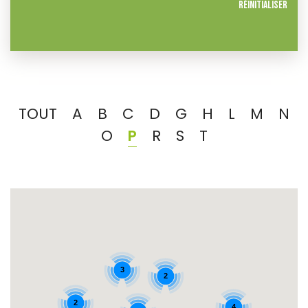
Réinitialiser
TOUT
A
B
C
D
G
H
L
M
N
O
P
R
S
T
3
2
2
4