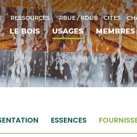
E
RESSOURCES
RBUE / RDUE
CITES
CH
LE BOIS
USAGES
MEMBRES
SENTATION
ESSENCES
FOURNISS