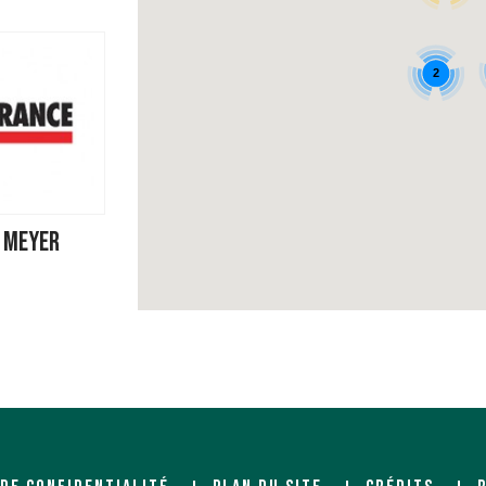
2
X MEYER