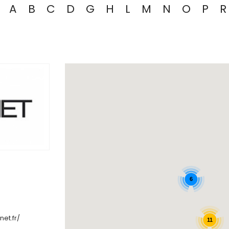
A
B
C
D
G
H
L
M
N
O
P
R
6
et.fr/
11