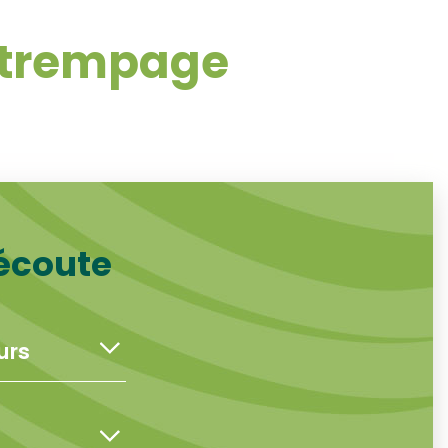
r trempage
 écoute