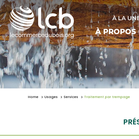
À LA UN
À PROPOS
Home
Usages
Services
Traitement par trempage
PRÉ