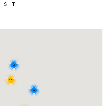
S
T
3
10
5