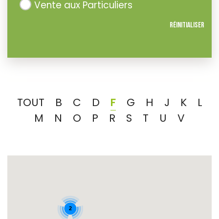
Vente aux Particuliers
Réinitialiser
TOUT
B
C
D
F
G
H
J
K
L
M
N
O
P
R
S
T
U
V
2