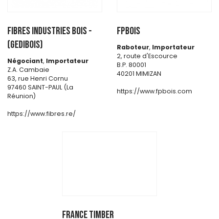
FIBRES INDUSTRIES BOIS -
FPBOIS
(GEDIBOIS)
Raboteur
,
Importateur
2, route d'Escource
Négociant
,
Importateur
B.P. 80001
Z.A. Cambaie
40201 MIMIZAN
63, rue Henri Cornu
97460 SAINT-PAUL (La
https://www.fpbois.com
Réunion)
https://www.fibres.re/
FRANCE TIMBER