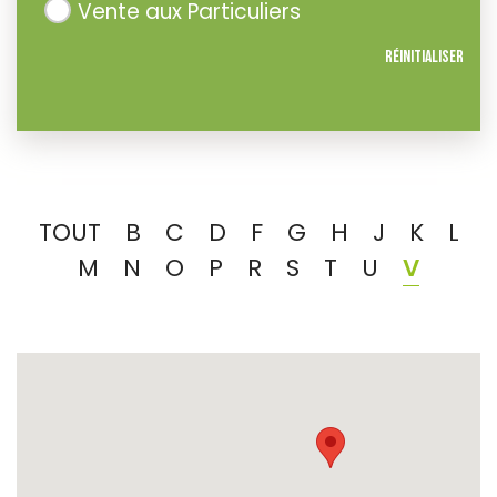
Vente aux Particuliers
Réinitialiser
TOUT
B
C
D
F
G
H
J
K
L
M
N
O
P
R
S
T
U
V