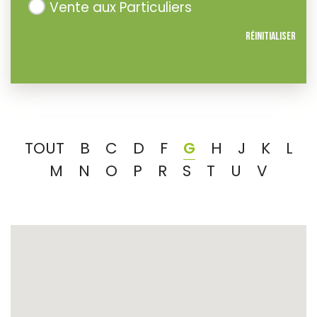
Vente aux Particuliers
Réinitialiser
TOUT
B
C
D
F
G
H
J
K
L
M
N
O
P
R
S
T
U
V