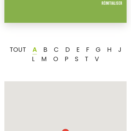
Réinitialiser
TOUT
A
B
C
D
E
F
G
H
J
L
M
O
P
S
T
V