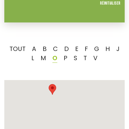
Réinitialiser
TOUT
A
B
C
D
E
F
G
H
J
L
M
O
P
S
T
V