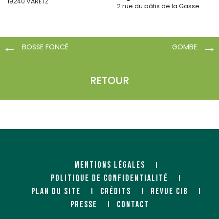
19240 VARETZ
2 rue du pâtis de la Gasse
Zone Artipôle CS 20015
85280 LA FERRIERE
BOSSE FONCÉ
GOMBE
RETOUR
MENTIONS LÉGALES
POLITIQUE DE CONFIDENTIALITÉ
PLAN DU SITE
CRÉDITS
REVUE CIB
PRESSE
CONTACT