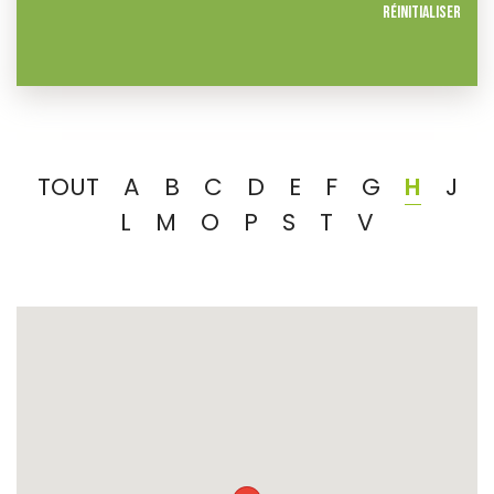
Réinitialiser
TOUT
A
B
C
D
E
F
G
H
J
L
M
O
P
S
T
V