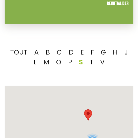
Réinitialiser
TOUT
A
B
C
D
E
F
G
H
J
L
M
O
P
S
T
V