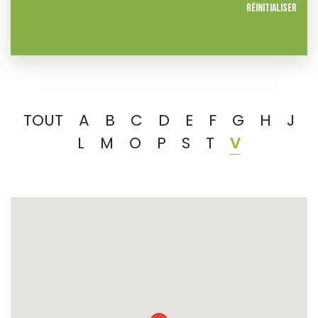
Réinitialiser
TOUT
A
B
C
D
E
F
G
H
J
L
M
O
P
S
T
V