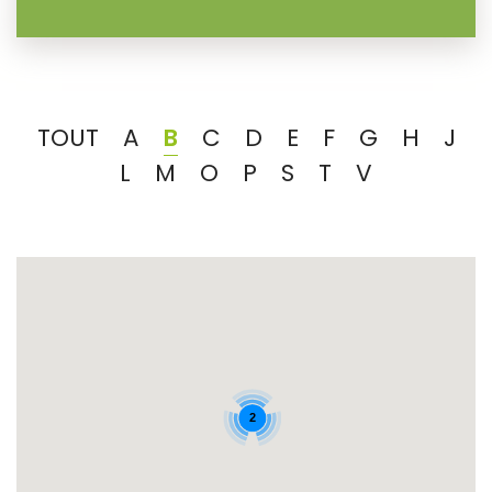
TOUT
A
B
C
D
E
F
G
H
J
L
M
O
P
S
T
V
2