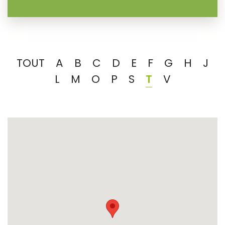
TOUT
A
B
C
D
E
F
G
H
J
L
M
O
P
S
T
V