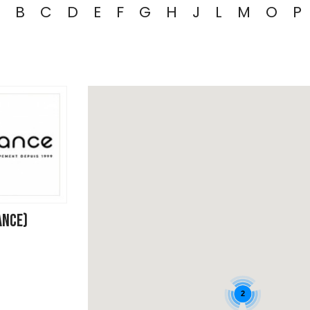
B
C
D
E
F
G
H
J
L
M
O
P
ANCE)
2