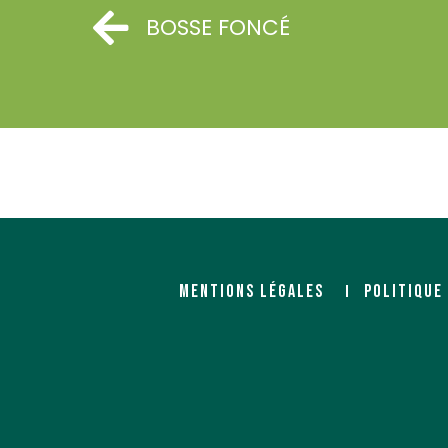
BOSSE FONCÉ
SONNIER BOIS (SYLVALLIANCE)
SYLVACO (Groupe 
Négociant
Importateur
ZAC des Justices
21, rue de la gare
38150 SALAISE-SUR-SANNE
CS 60001
17330 LOULAY
http://www.sonnier.fr/
https://www.malvaux.c
MENTIONS LÉGALES
POLITIQUE