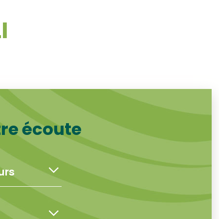
I
tre écoute