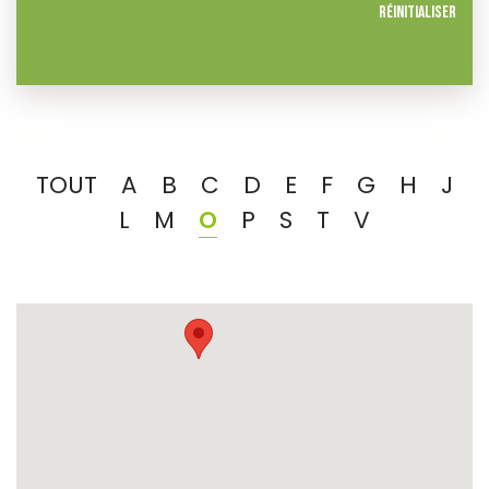
Réinitialiser
TOUT
A
B
C
D
E
F
G
H
J
L
M
O
P
S
T
V