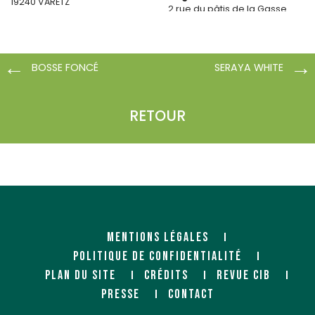
19240 VARETZ
2 rue du pâtis de la Gasse
Zone Artipôle CS 20015
85280 LA FERRIERE
BOSSE FONCÉ
SERAYA WHITE
RETOUR
MENTIONS LÉGALES
POLITIQUE DE CONFIDENTIALITÉ
PLAN DU SITE
CRÉDITS
REVUE CIB
PRESSE
CONTACT