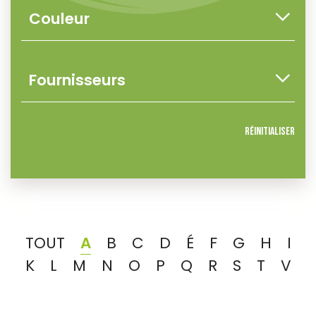
Réinitialiser
TOUT
A
B
C
D
É
F
G
H
I
K
L
M
N
O
P
Q
R
S
T
V