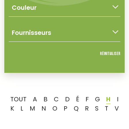
Réinitialiser
TOUT
A
B
C
D
É
F
G
H
I
K
L
M
N
O
P
Q
R
S
T
V