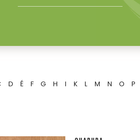
C
D
É
F
G
H
I
K
L
M
N
O
P