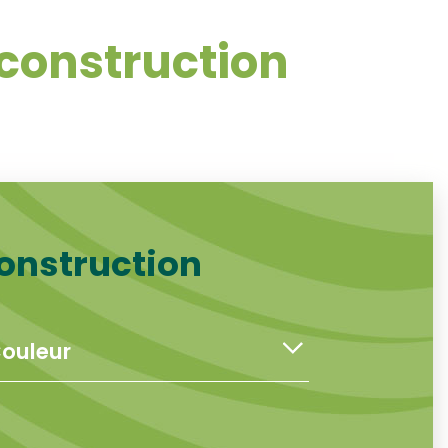
construction
onstruction