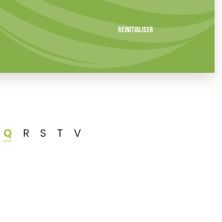
Réinitialiser
Q
R
S
T
V