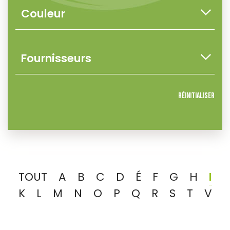
Réinitialiser
TOUT
A
B
C
D
É
F
G
H
I
K
L
M
N
O
P
Q
R
S
T
V