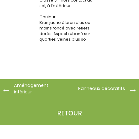
Classe 3 - hors contact du
sol, à l'extérieur
Couleur :
Brun jaune à brun plus ou
moins foncé avec reflets
dorés. Aspect rubané sur
quartier, veines plus so
Aménagement
Panneaux décoratifs
intérieur
RETOUR