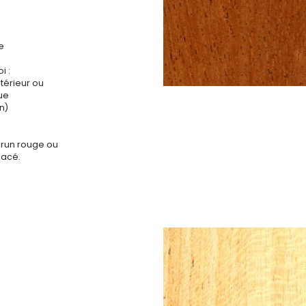
e
i :
ntérieur ou
que
n)
brun rouge ou
lacé.