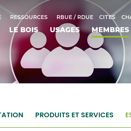
E
RESSOURCES
RBUE / RDUE
CITES
CH
LE BOIS
USAGES
MEMBRES
TATION
PRODUITS ET SERVICES
E