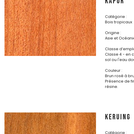
KAPUR
Catégorie :
Bois tropicaux
Origine :
Asie et Océani
Classe d’emplo
Classe 4 - en 
sol ou l'eau d
Couleur :
Brun rosé à br
Présence de fi
résine.
KERUING
Catégorie :