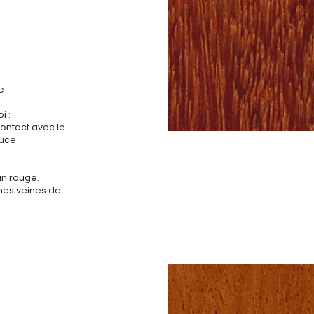
e
i :
contact avec le
ouce
un rouge.
nes veines de