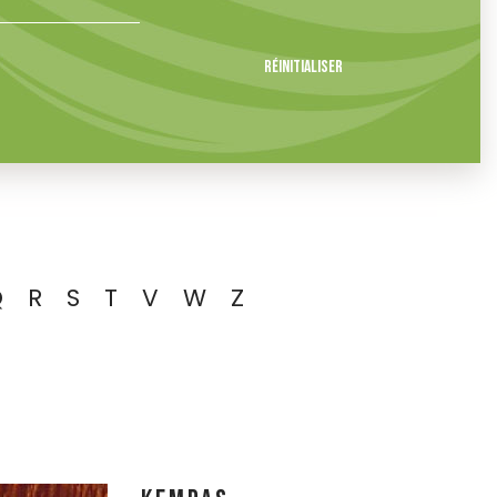
Réinitialiser
Q
R
S
T
V
W
Z