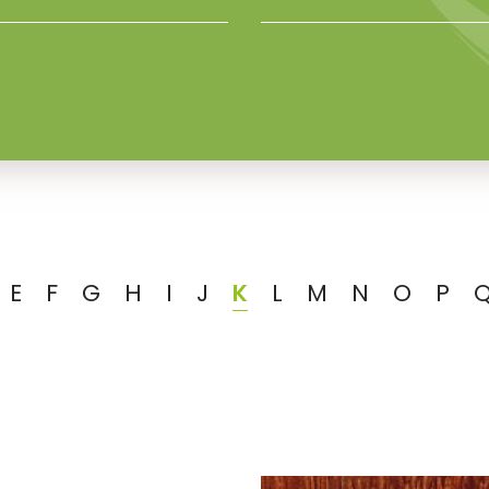
E
F
G
H
I
J
K
L
M
N
O
P