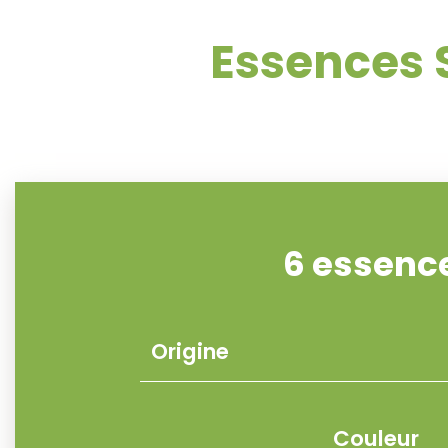
Essences 
6 essenc