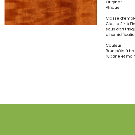
Origine :
Afrique
Classe d’emplo
Classe 2 - à l'i
sous abri (ris
d'humidificatio
Couleur :
Brun pâle à br
rubané et moiré