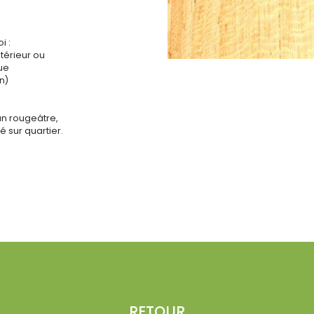
i :
ntérieur ou
que
n)
un rougeâtre,
 sur quartier.
RETOUR