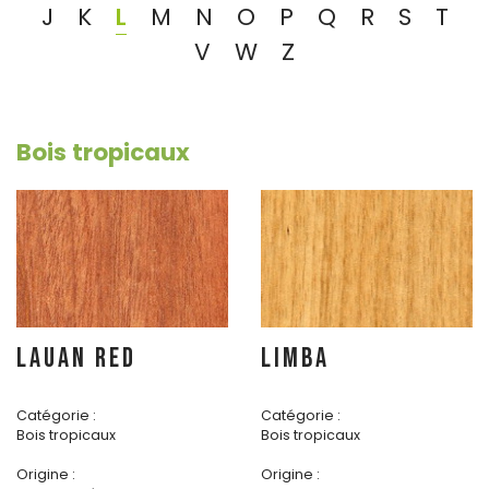
J
K
L
M
N
O
P
Q
R
S
T
V
W
Z
Bois tropicaux
LAUAN RED
LIMBA
Catégorie :
Catégorie :
Bois tropicaux
Bois tropicaux
Origine :
Origine :