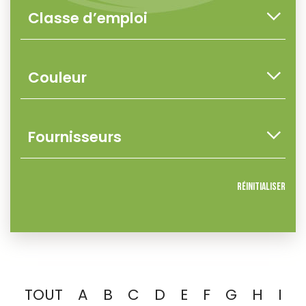
Réinitialiser
TOUT
A
B
C
D
E
F
G
H
I