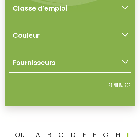
Réinitialiser
TOUT
A
B
C
D
E
F
G
H
I