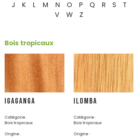
J
K
L
M
N
O
P
Q
R
S
T
V
W
Z
Bois tropicaux
IGAGANGA
ILOMBA
Catégorie :
Catégorie :
Bois tropicaux
Bois tropicaux
Origine :
Origine :