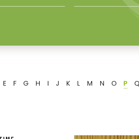
E
F
G
H
I
J
K
L
M
N
O
P