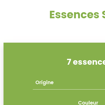
Essences 
7 essenc