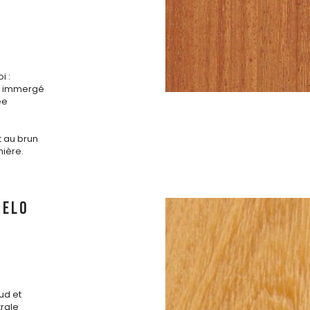
i :
is immergé
ée
t au brun
mière.
RELO
ud et
rale