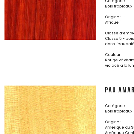
Catégorie :
Bois tropicaux
Origine :
Afrique
Classe d’emplo
Classe 5 - bo
dans l’eau sal
Couleur :
Rouge vif viran
violacé à la lu
PAU AMA
Catégorie :
Bois tropicaux
Origine :
Amérique du S
Amérique Cent