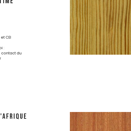
TIME
et CEI
i :
s contact du
r
'AFRIQUE