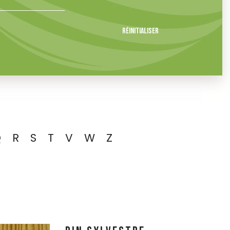
Réinitialiser
Q
R
S
T
V
W
Z