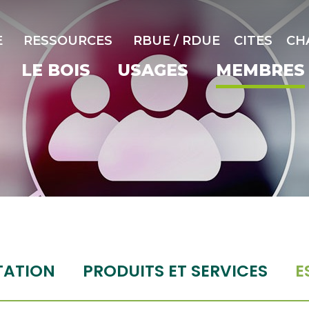
E
RESSOURCES
RBUE / RDUE
CITES
CH
LE BOIS
USAGES
MEMBRES
TATION
PRODUITS ET SERVICES
E