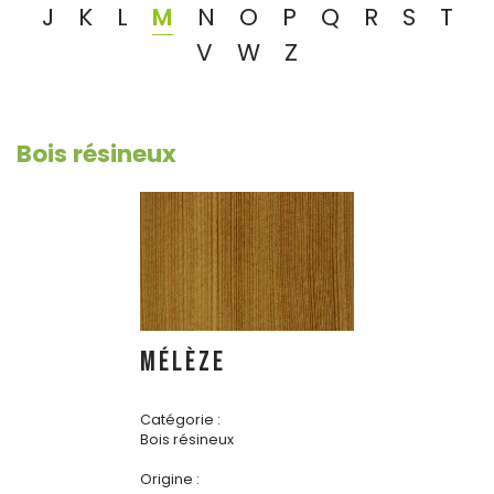
J
K
L
M
N
O
P
Q
R
S
T
V
W
Z
Bois résineux
MÉLÈZE
Catégorie :
Bois résineux
Origine :