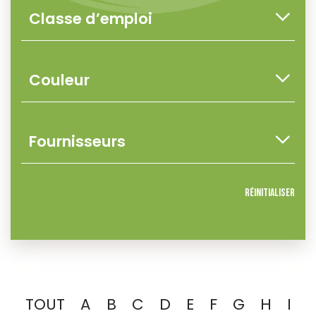
Réinitialiser
TOUT
A
B
C
D
E
F
G
H
I