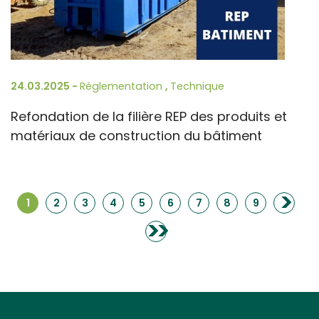
24.03.2025 -
Réglementation
,
Technique
Refondation de la filière REP des produits et
matériaux de construction du bâtiment
>
1
2
3
4
5
6
7
8
9
>>