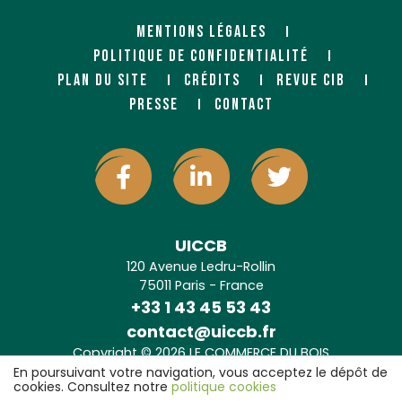
MENTIONS LÉGALES
POLITIQUE DE CONFIDENTIALITÉ
PLAN DU SITE
CRÉDITS
REVUE CIB
PRESSE
CONTACT
UICCB
120 Avenue Ledru-Rollin
75011 Paris - France
+33 1 43 45 53 43
contact@uiccb.fr
Copyright © 2026 LE COMMERCE DU BOIS
Agence web Paris
: 6LAB
En poursuivant votre navigation, vous acceptez le dépôt de
cookies. Consultez notre
politique cookies