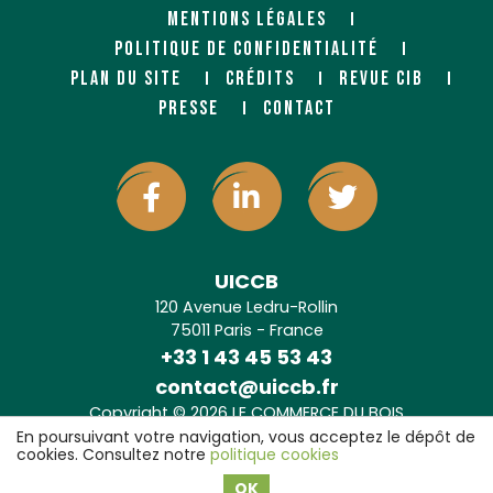
MENTIONS LÉGALES
POLITIQUE DE CONFIDENTIALITÉ
PLAN DU SITE
CRÉDITS
REVUE CIB
PRESSE
CONTACT
UICCB
120 Avenue Ledru-Rollin
75011 Paris - France
+33 1 43 45 53 43
contact@uiccb.fr
Copyright © 2026 LE COMMERCE DU BOIS
Agence web Paris
: 6LAB
En poursuivant votre navigation, vous acceptez le dépôt de
cookies. Consultez notre
politique cookies
OK