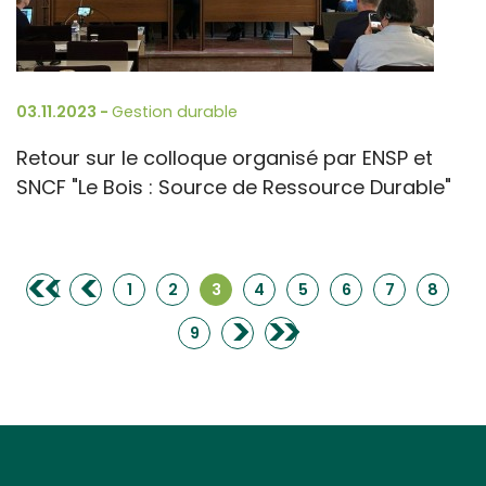
03.11.2023 -
Gestion durable
Retour sur le colloque organisé par ENSP et
SNCF "Le Bois : Source de Ressource Durable"
<<
<
1
2
3
4
5
6
7
8
>
>>
9