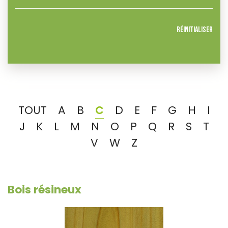
Réinitialiser
TOUT
A
B
C
D
E
F
G
H
I
J
K
L
M
N
O
P
Q
R
S
T
V
W
Z
Bois résineux