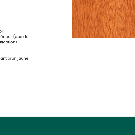
i :
ntérieur (pas de
fication)
rant brun jaune