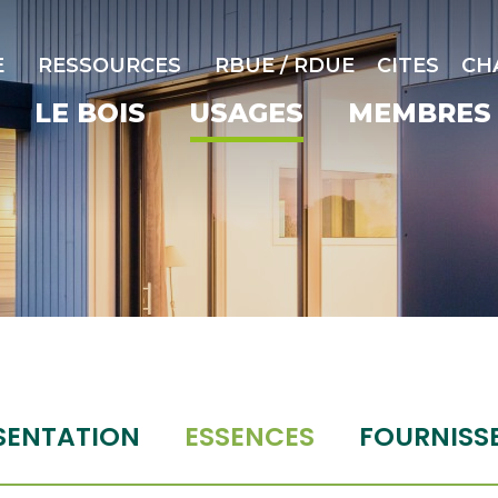
E
RESSOURCES
RBUE / RDUE
CITES
CH
LE BOIS
USAGES
MEMBRES
SENTATION
ESSENCES
FOURNISS