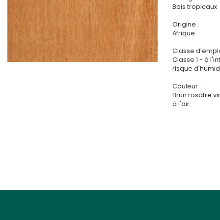
Bois tropicaux
Origine :
Afrique
Classe d’emplo
Classe 1 - à l'i
risque d'humidi
Couleur :
Brun rosâtre vi
à l'air.