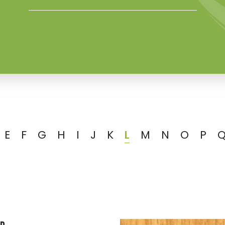
E
F
G
H
I
J
K
L
M
N
O
P