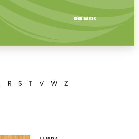
Réinitialiser
Q
R
S
T
V
W
Z