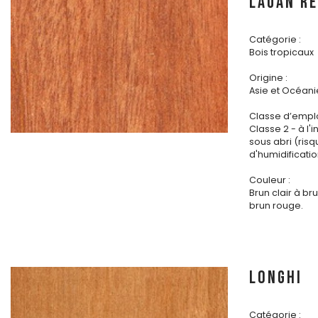
LAUAN R
Catégorie :
Bois tropicaux
Origine :
Asie et Océani
Classe d’emplo
Classe 2 - à l'i
sous abri (ris
d'humidificatio
Couleur :
Brun clair à b
brun rouge.
LONGHI
Catégorie :