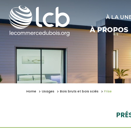
À LA UN
À PROPOS
Home
Usages
Bois bruts et bois sciés
Frise
PRÉ