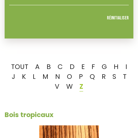
Réinitialiser
TOUT
A
B
C
D
E
F
G
H
I
J
K
L
M
N
O
P
Q
R
S
T
V
W
Z
Bois tropicaux