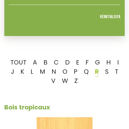
Réinitialiser
TOUT
A
B
C
D
E
F
G
H
I
J
K
L
M
N
O
P
Q
R
S
T
V
W
Z
Bois tropicaux