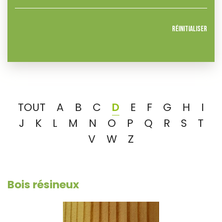
Réinitialiser
TOUT
A
B
C
D
E
F
G
H
I
J
K
L
M
N
O
P
Q
R
S
T
V
W
Z
Bois résineux