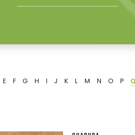
E
F
G
H
I
J
K
L
M
N
O
P