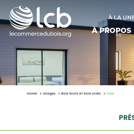
À LA UN
À PROPOS
Home
Usages
Bois bruts et bois sciés
Frise
PRÉ