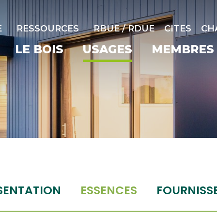
E
RESSOURCES
RBUE / RDUE
CITES
CH
LE BOIS
USAGES
MEMBRES
SENTATION
ESSENCES
FOURNISS