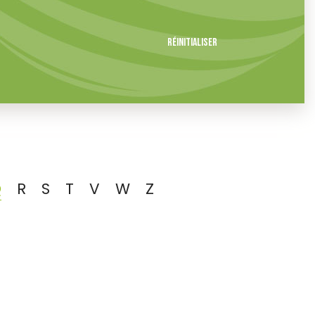
Réinitialiser
Q
R
S
T
V
W
Z