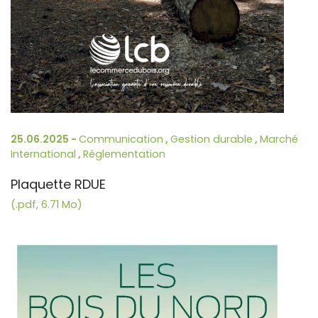
25.06.2025 -
Communication
,
Gestion durable
,
Marché
International
,
Réglementation
Plaquette RDUE
(.pdf, 6.71 Mo)