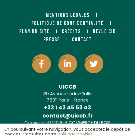
MENTIONS LÉGALES
POLITIQUE DE CONFIDENTIALITÉ
PLAN DU SITE
CRÉDITS
REVUE CIB
PRESSE
CONTACT
UICCB
120 Avenue Ledru-Rollin
75011 Paris - France
+33 1 43 45 53 43
contact@uiccb.fr
Copyright © 2026 LE COMMERCE DU BOIS
Agence web Paris
: 6LAB
En poursuivant votre navigation, vous acceptez le dépôt de
cookies. Consultez notre
politique cookies