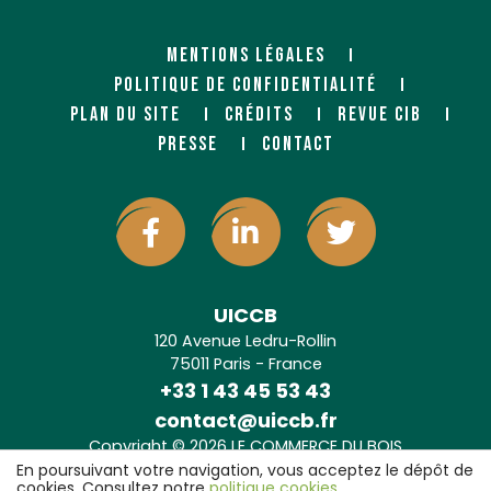
MENTIONS LÉGALES
POLITIQUE DE CONFIDENTIALITÉ
PLAN DU SITE
CRÉDITS
REVUE CIB
PRESSE
CONTACT
UICCB
120 Avenue Ledru-Rollin
75011 Paris - France
+33 1 43 45 53 43
contact@uiccb.fr
Copyright © 2026 LE COMMERCE DU BOIS
Agence web Paris
: 6LAB
En poursuivant votre navigation, vous acceptez le dépôt de
cookies. Consultez notre
politique cookies