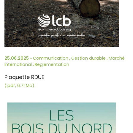
25.06.2025 -
Communication
,
Gestion durable
,
Marché
International
,
Réglementation
Plaquette RDUE
(.pdf, 6.71 Mo)